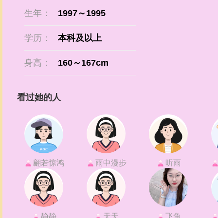
生年：
1997～1995
学历：
本科及以上
身高：
160～167cm
看过她的人
翩若惊鸿
雨中漫步
听雨
静静
天天
飞鱼