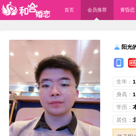
首页
会员推荐
黄昏恋
阳光
生年：
1
身高：
1
学历：
居住：