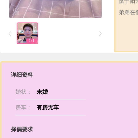
孩子阳光正气 从小爱看书，关心新
弟弟在


1
/
1
详细资料
婚状：
未婚
房车：
有房无车
择偶要求