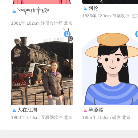
阿伦
联系Ta
联系Ta
༺ཌ༈砗༒磲༈
1986年 180cm 市场发行 北
1981年 182cm 注册会计师 北京
人在江湖
竽凝嫣
联系Ta
联系Ta
1988年 178cm 互联网软件 北京
1985年 160cm 研发 北京