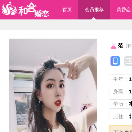
首页
会员推荐
黄昏恋
范
（和
生年：
1
身高：
1
学历：
居住：