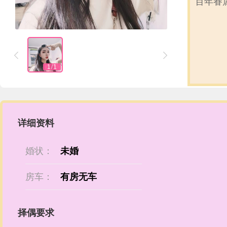
百年眷


1
/
1
详细资料
婚状：
未婚
房车：
有房无车
择偶要求