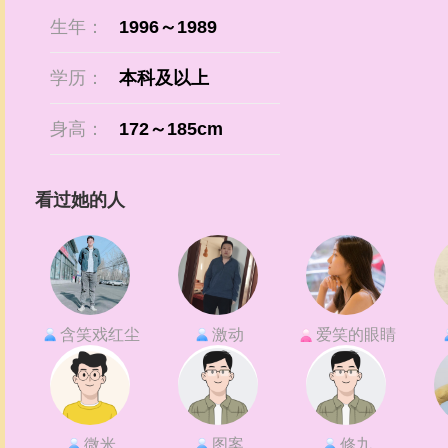
生年：
1996～1989
学历：
本科及以上
身高：
172～185cm
看过她的人
含笑戏红尘
激动
爱笑的眼睛
微米
图案
修九