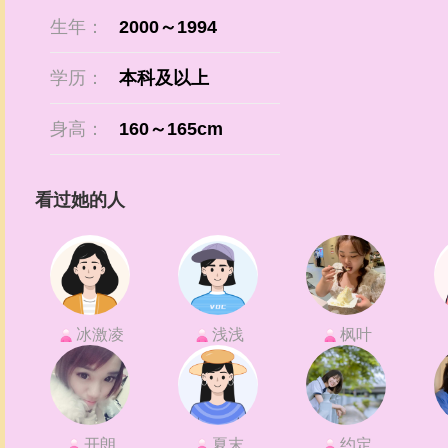
生年：
2000～1994
学历：
本科及以上
身高：
160～165cm
看过她的人
冰激凌
浅浅
枫叶
开朗
夏末
约定