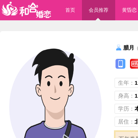
首页
会员推荐
黄昏恋
腊月
（
生年：
1
身高：
1
学历：
居住：