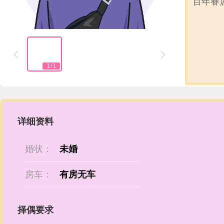
百年眷


1
/
1
详细资料
婚状：
未婚
房车：
有房无车
择偶要求