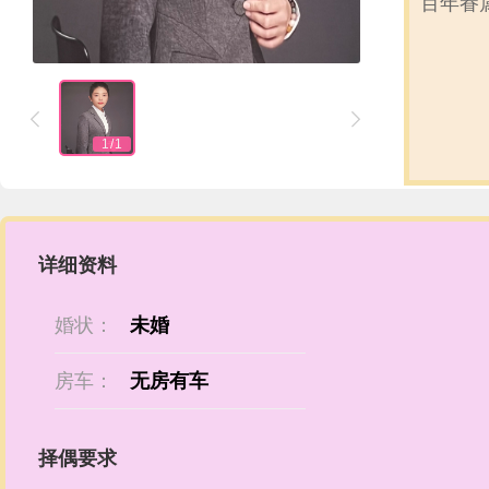
百年眷


1
/
1
详细资料
婚状：
未婚
房车：
无房有车
择偶要求