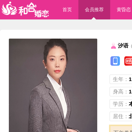
首页
会员推荐
黄昏恋
汐语
（
生年：
1
身高：
1
学历：
居住：