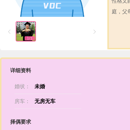
性格文
庭，父


1
/
1
详细资料
婚状：
未婚
房车：
无房无车
择偶要求