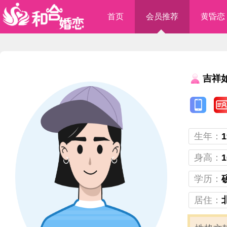
首页
会员推荐
黄昏恋
吉祥
生年：
1
身高：
1
学历：
居住：