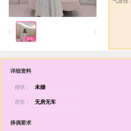
气质佳


1
/
1
详细资料
婚状：
未婚
房车：
无房无车
择偶要求