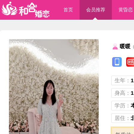
首页
会员推荐
黄昏恋
暖暖
（
生年：
1
身高：
1
学历：
居住：