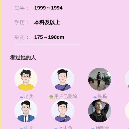
生年：
1999～1994
学历：
本科及以上
身高：
175～190cm
看过她的人
老兵
用户已删除
鸵鸟
中意
水中鱼
艳阳天